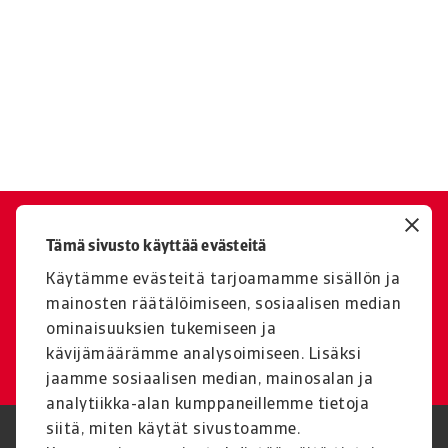
Ota yhteyttä
Tämä sivusto käyttää evästeitä
Ota yhteyttä, jos sinulla on
Käytämme evästeitä tarjoamamme sisällön ja
kysyttävää tai tarvitset tukea
mainosten räätälöimiseen, sosiaalisen median
ominaisuuksien tukemiseen ja
Ota yhteyttä meihin
kävijämäärämme analysoimiseen. Lisäksi
jaamme sosiaalisen median, mainosalan ja
analytiikka-alan kumppaneillemme tietoja
siitä, miten käytät sivustoamme.
Legal Notice
Tietosuojaseloste