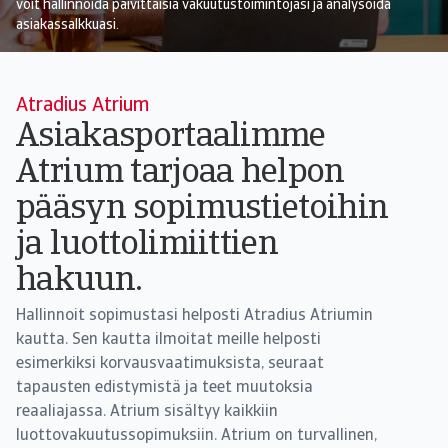
voit hallinnoida päivittäisiä vakuutustoimintojasi ja analysoida
asiakassalkkuasi.
Atradius Atrium
Asiakasportaalimme
Atrium tarjoaa helpon
pääsyn sopimustietoihin
ja luottolimiittien
hakuun.
Hallinnoit sopimustasi helposti Atradius Atriumin
kautta. Sen kautta ilmoitat meille helposti
esimerkiksi korvausvaatimuksista, seuraat
tapausten edistymistä ja teet muutoksia
reaaliajassa. Atrium sisältyy kaikkiin
luottovakuutussopimuksiin. Atrium on turvallinen,