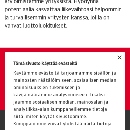
arvioimistamme yrityksistä. Hyödynnä
potentiaalia kasvattaa liikevaihtoasi helpommin
ja turvallisemmin yritysten kanssa, joilla on
vahvat luottoluokitukset.
Ota yhteyttä
Tämä sivusto käyttää evästeitä
Ota yhteyttä, jos sinulla on
Käytämme evästeitä tarjoamamme sisällön ja
kysyttävää tai tarvitset tukea
mainosten räätälöimiseen, sosiaalisen median
ominaisuuksien tukemiseen ja
Ota yhteyttä meihin
kävijämäärämme analysoimiseen. Lisäksi
jaamme sosiaalisen median, mainosalan ja
analytiikka-alan kumppaneillemme tietoja
siitä, miten käytät sivustoamme.
Legal Notice
Tietosuojaseloste
Kumppanimme voivat yhdistää näitä tietoja
Tietoa evästeistä
Phishing and security