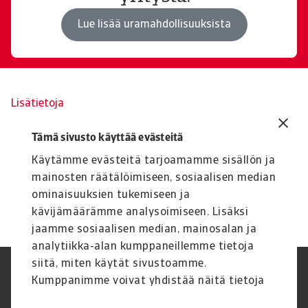
Lue lisää uramahdollisuuksista
Lisätietoja
Tiedot Atradius-yhtiöiden
Tämä sivusto käyttää evästeitä
liikkeeseen laskemista
Käytämme evästeitä tarjoamamme sisällön ja
velkakirjoista ja niihin liittyvät
mainosten räätälöimiseen, sosiaalisen median
asiakirjat.
ominaisuuksien tukemiseen ja
Joukkovelkakirjat
kävijämäärämme analysoimiseen. Lisäksi
jaamme sosiaalisen median, mainosalan ja
analytiikka-alan kumppaneillemme tietoja
siitä, miten käytät sivustoamme.
Legal Notice
Tietosuojaseloste
Kumppanimme voivat yhdistää näitä tietoja
Tietoa evästeistä
Phishing and security
muihin tietoihin, joita olet antanut heille tai
Yritystiedot
Disclaimer