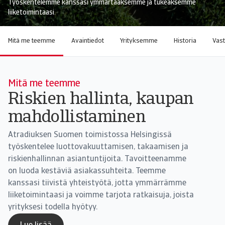
Työskentelemme kanssasi ymmärtääksemme ja tukeaksemme
liiketoimintaasi.
Mitä me teemme
Avaintiedot
Yrityksemme
Historia
Vast
Mitä me teemme
Riskien hallinta, kaupan
mahdollistaminen
Atradiuksen Suomen toimistossa Helsingissä
työskentelee luottovakuuttamisen, takaamisen ja
riskienhallinnan asiantuntijoita. Tavoitteenamme
on luoda kestäviä asiakassuhteita. Teemme
kanssasi tiivistä yhteistyötä, jotta ymmärrämme
liiketoimintaasi ja voimme tarjota ratkaisuja, joista
yrityksesi todella hyötyy.