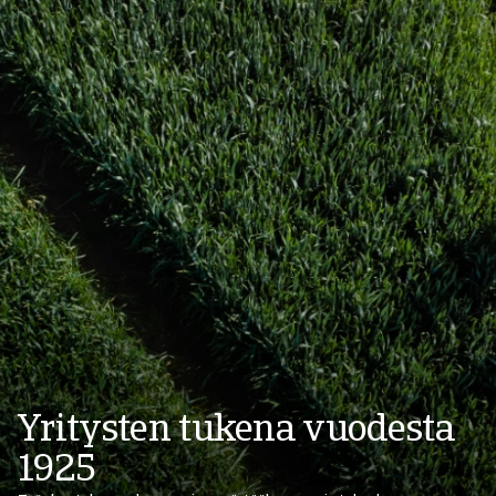
Yritysten tukena vuodesta
1925