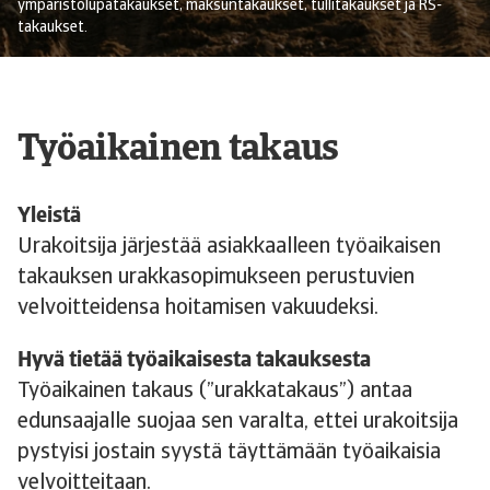
ympäristölupatakaukset, maksuntakaukset, tullitakaukset ja RS-
takaukset.
Työaikainen takaus
Yleistä
Urakoitsija järjestää asiakkaalleen työaikaisen
takauksen urakkasopimukseen perustuvien
velvoitteidensa hoitamisen vakuudeksi.
Hyvä tietää työaikaisesta takauksesta
Työaikainen takaus (”urakkatakaus”) antaa
edunsaajalle suojaa sen varalta, ettei urakoitsija
pystyisi jostain syystä täyttämään työaikaisia
velvoitteitaan.