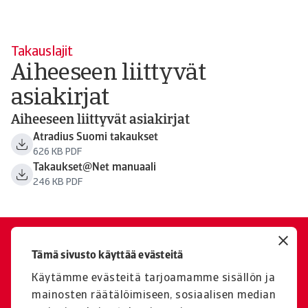
Takauslajit
Aiheeseen liittyvät
asiakirjat
Aiheeseen liittyvät asiakirjat
Atradius Suomi takaukset
626 KB PDF
Takaukset@Net manuaali
246 KB PDF
Haluatko kuulla lisää?
Tämä sivusto käyttää evästeitä
Ota yhteyttä, jos sinulla on
Käytämme evästeitä tarjoamamme sisällön ja
kysyttävää tai tarvitset tukea
mainosten räätälöimiseen, sosiaalisen median