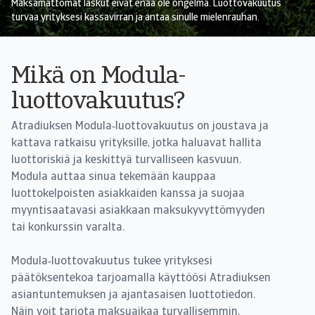
Maksamattomat laskut eivät enää ole ongelma. Luottovakuutus
turvaa yrityksesi kassavirran ja antaa sinulle mielenrauhan.
Mikä on Modula-
luottovakuutus?
Atradiuksen Modula‑luottovakuutus on joustava ja
kattava ratkaisu yrityksille, jotka haluavat hallita
luottoriskiä ja keskittyä turvalliseen kasvuun.
Modula auttaa sinua tekemään kauppaa
luottokelpoisten asiakkaiden kanssa ja suojaa
myyntisaatavasi asiakkaan maksukyvyttömyyden
tai konkurssin varalta.
Modula‑luottovakuutus tukee yrityksesi
päätöksentekoa tarjoamalla käyttöösi Atradiuksen
asiantuntemuksen ja ajantasaisen luottotiedon.
Näin voit tarjota maksuaikaa turvallisemmin,