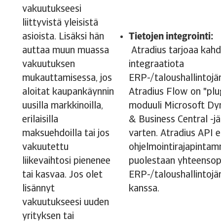
vakuutukseesi
liittyvistä yleisistä
asioista. Lisäksi hän
Tietojen integrointi:
auttaa muun muassa
Atradius tarjoaa kahd
vakuutuksen
integraatiota
mukauttamisessa, jos
ERP-/taloushallintojär
aloitat kaupankäynnin
Atradius Flow on "plu
uusilla markkinoilla,
moduuli Microsoft D
erilaisilla
& Business Central -j
maksuehdoilla tai jos
varten. Atradius API el
vakuutettu
ohjelmointirajapinta
liikevaihtosi pienenee
puolestaan yhteensop
tai kasvaa. Jos olet
ERP-/taloushallintojä
lisännyt
kanssa.
vakuutukseesi uuden
yrityksen tai