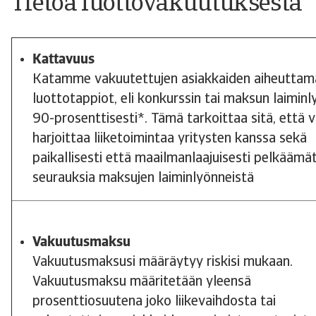
Tietoa luottovakuutuksesta
Kattavuus
Katamme vakuutettujen asiakkaiden aiheuttam
luottotappiot, eli konkurssin tai maksun laiminl
90-prosenttisesti*. Tämä tarkoittaa sitä, että v
harjoittaa liiketoimintaa yritysten kanssa sekä
paikallisesti että maailmanlaajuisesti pelkäämä
seurauksia maksujen laiminlyönneistä
Vakuutusmaksu
Vakuutusmaksusi määräytyy riskisi mukaan.
Vakuutusmaksu määritetään yleensä
prosenttiosuutena joko liikevaihdosta tai