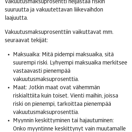
Vakuutusmaksuprosentti heijastaa riskin
suuruutta ja vakuutettavan liikevaihdon
laajuutta.
Vakuutusmaksuprosenttiin vaikuttavat mm.
seuraavat tekijät:
Maksuaika: Mitä pidempi maksuaika, sitä
suurempi riski. Lyhyempi maksuaika merkitsee
vastaavasti pienempää
vakuutusmaksuprosenttia.
Maat: Jotkin maat ovat vähemmän
riskialttiita kuin toiset. Vienti maihin, joissa
riski on pienempi, tarkoittaa pienempää
vakuutusmaksuprosenttia.
Myynnin keskittyminen tai hajautuminen:
Onko myyntinne keskittynyt vain muutamalle