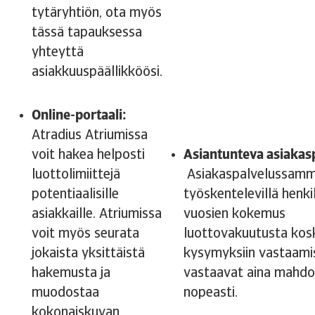
tytäryhtiön, ota myös
tässä tapauksessa
yhteyttä
asiakkuuspäällikköösi.
Online-portaali:
Atradius Atriumissa
voit hakea helposti
Asiantunteva asiakas
luottolimiittejä
Asiakaspalvelussam
potentiaalisille
työskentelevillä henkil
asiakkaille. Atriumissa
vuosien kokemus
voit myös seurata
luottovakuutusta kosk
jokaista yksittäistä
kysymyksiin vastaamis
hakemusta ja
vastaavat aina mahdo
muodostaa
nopeasti.
kokonaiskuvan