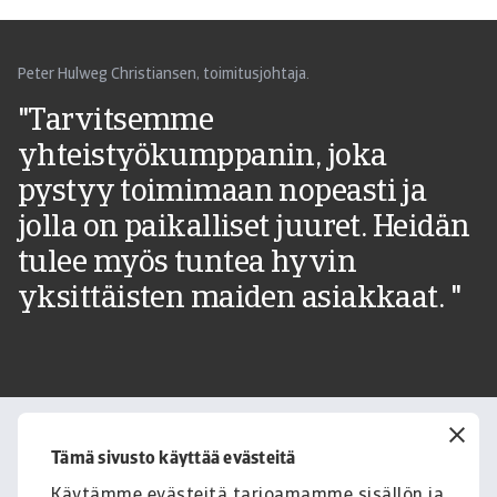
Peter Hulweg Christiansen, toimitusjohtaja.
"Tarvitsemme
yhteistyökumppanin, joka
pystyy toimimaan nopeasti ja
jolla on paikalliset juuret. Heidän
tulee myös tuntea hyvin
yksittäisten maiden asiakkaat. "
Ota yhteyttä
Tämä sivusto käyttää evästeitä
Ota yhteyttä, jos sinulla on
Käytämme evästeitä tarjoamamme sisällön ja