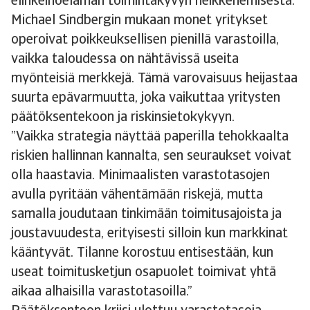
elinkeinoelämän toimintakyvyn heikkenemisestä.
Michael Sindbergin mukaan monet yritykset
operoivat poikkeuksellisen pienillä varastoilla,
vaikka taloudessa on nähtävissä useita
myönteisiä merkkejä. Tämä varovaisuus heijastaa
suurta epävarmuutta, joka vaikuttaa yritysten
päätöksentekoon ja riskinsietokykyyn.
”Vaikka strategia näyttää paperilla tehokkaalta
riskien hallinnan kannalta, sen seuraukset voivat
olla haastavia. Minimaalisten varastotasojen
avulla pyritään vähentämään riskejä, mutta
samalla joudutaan tinkimään toimitusajoista ja
joustavuudesta, erityisesti silloin kun markkinat
kääntyvät. Tilanne korostuu entisestään, kun
useat toimitusketjun osapuolet toimivat yhtä
aikaa alhaisilla varastotasoilla.”