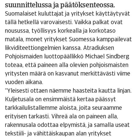
suunnittelussa ja päätöksenteossa.
Suomalaiset kuluttajat ja yritykset käyttäytyvät
tällä hetkellä varovaisesti. Vaikka palkat ovat
nousussa, työllisyys korkealla ja korkotaso
matala, monet yritykset Suomessa kamppailevat
likviditeettiongelmien kanssa. Atradiuksen
Pohjoismaiden luottopäällikkö Michael Sindberg
toteaa, että paineen alla olevien pohjoismaisten
yritysten määrä on kasvanut merkittävästi viime
vuoden aikana.
”Yleisesti ottaen näemme haasteita kautta linjan.
Kuljetusala on ensimmäistä kertaa päässyt
tarkkailulistallemme aloista, joita seuraamme
erityisen tarkasti. Vihreä ala on paineen alla,
rakennusala odottaa elpymistä, ja samalla useat
tekstiili- ja vähittäiskaupan alan yritykset