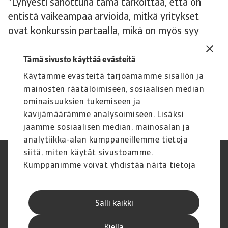
”Lyhyesti sanottuna tämä tarkoittaa, että on
entistä vaikeampaa arvioida, mitkä yritykset
ovat konkurssin partaalla, mikä on myös syy
siihen, että meillä Atradiuksella Pohjoismaissa on
ennätyksellisen paljon yrityksiä
Tämä sivusto käyttää evästeitä
tarkkailulistallamme, joita seuraamme erityisen
Käytämme evästeitä tarjoamamme sisällön ja
tarkasti”, Michael Sindberg sanoo.
mainosten räätälöimiseen, sosiaalisen median
ominaisuuksien tukemiseen ja
kävijämäärämme analysoimiseen. Lisäksi
jaamme sosiaalisen median, mainosalan ja
analytiikka-alan kumppaneillemme tietoja
siitä, miten käytät sivustoamme.
Legal Notice
Tietosuojaseloste
Kumppanimme voivat yhdistää näitä tietoja
Tietoa evästeistä
Phishing and security
muihin tietoihin, joita olet antanut heille tai
Yritystiedot
Disclaimer
joita on kerätty, kun olet käyttänyt heidän
Toimintatila
GDPR
Salli kaikki
palvelujaan.
Whistleblowing
Palautteen antaminen
Uramahdollisuudet
Executive Brief