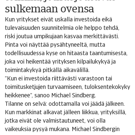
sulkemaan ovensa
Kun yritykset eivät uskalla investoida eikä
tulevaisuuden suunnitelmia ole helppo tehdä,
riski joutua umpikujaan kasvaa merkittävästi.
Pinta voi näyttää pysähtyneeltä, mutta
todellisuudessa kyse on hitaasta taantumisesta,
joka voi heikentää yrityksen kilpailukykyä ja
toimintakykyä pitkällä aikavälillä.
”Kun ei investoida riittävästi varastoon tai
toimitusketjujen turvaamiseen, tuloksentekokyky
heikkenee”, sanoo Michael Sindberg.
Tilanne on selvä: odottamalla voi jäädä jälkeen.
Kun markkinat alkavat jälleen liikkua, yrityksillä,
jotka eivät ole valmistautuneet, voi olla
vaikeuksia pysyä mukana. Michael Sindbergin