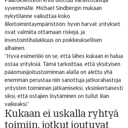
Päätöksenteon kriisi ulottuu varastotasoja
syvemmälle. Michael Sindbergin mukaan
nykytilanne vaikuttaa koko
liiketoimintaympäristöön: hyvin harvat yritykset
ovat valmiita ottamaan riskejä, ja
investointihalukkuus on poikkeuksellisen
alhainen.
”Hyvä esimerkki on se, että lähes kukaan ei halua
ostaa yrityksiä. Tämä tarkoittaa, että yksityisen
pääomasijoitustoiminnan alalla on alettu yhä
enemmän perustaa niin sanottuja jatkorahastoja
yritysten toiminnan jatkamiseksi, yksinkertaisesti
siksi, että ostajien löytäminen on tullut liian
vaikeaksi.”
Kukaan ei uskalla ryhtyä
toimiin, jotkut joutuvat