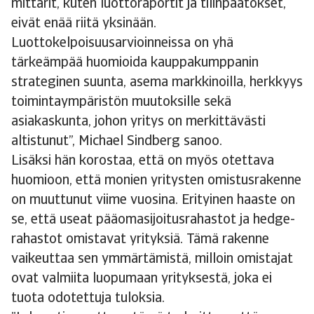
mittarit, kuten luottoraportit ja tilinpäätökset,
eivät enää riitä yksinään.
Luottokelpoisuusarvioinneissa on yhä
tärkeämpää huomioida kauppakumppanin
strateginen suunta, asema markkinoilla, herkkyys
toimintaympäristön muutoksille sekä
asiakaskunta, johon yritys on merkittävästi
altistunut”, Michael Sindberg sanoo.
Lisäksi hän korostaa, että on myös otettava
huomioon, että monien yritysten omistusrakenne
on muuttunut viime vuosina. Erityinen haaste on
se, että useat pääomasijoitusrahastot ja hedge-
rahastot omistavat yrityksiä. Tämä rakenne
vaikeuttaa sen ymmärtämistä, milloin omistajat
ovat valmiita luopumaan yrityksestä, joka ei
tuota odotettuja tuloksia.