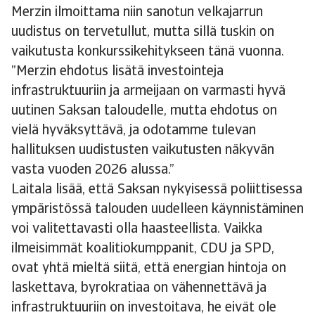
Merzin ilmoittama niin sanotun velkajarrun
uudistus on tervetullut, mutta sillä tuskin on
vaikutusta konkurssikehitykseen tänä vuonna.
”Merzin ehdotus lisätä investointeja
infrastruktuuriin ja armeijaan on varmasti hyvä
uutinen Saksan taloudelle, mutta ehdotus on
vielä hyväksyttävä, ja odotamme tulevan
hallituksen uudistusten vaikutusten näkyvän
vasta vuoden 2026 alussa.”
Laitala lisää, että Saksan nykyisessä poliittisessa
ympäristössä talouden uudelleen käynnistäminen
voi valitettavasti olla haasteellista. Vaikka
ilmeisimmät koalitiokumppanit, CDU ja SPD,
ovat yhtä mieltä siitä, että energian hintoja on
laskettava, byrokratiaa on vähennettävä ja
infrastruktuuriin on investoitava, he eivät ole