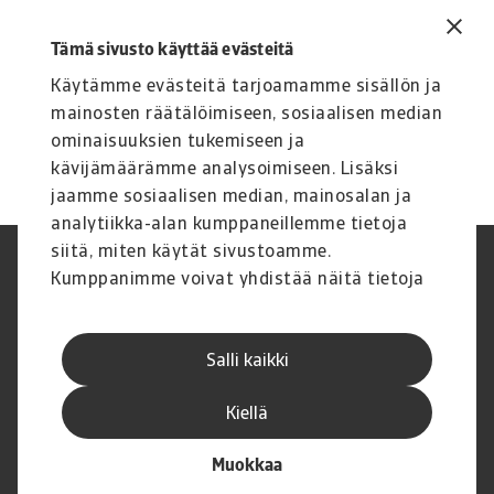
sillä Saksassa on valtavasti potentiaalia, jos se
investoi enemmän uuteen infrastruktuuriin,
Tämä sivusto käyttää evästeitä
puuttuu byrokratiaan ja onnistuu energian
Käytämme evästeitä tarjoamamme sisällön ja
hintojen alentamisessa”, Juhani Laitala sanoo.
mainosten räätälöimiseen, sosiaalisen median
ominaisuuksien tukemiseen ja
kävijämäärämme analysoimiseen. Lisäksi
jaamme sosiaalisen median, mainosalan ja
analytiikka-alan kumppaneillemme tietoja
siitä, miten käytät sivustoamme.
Legal Notice
Tietosuojaseloste
Kumppanimme voivat yhdistää näitä tietoja
Tietoa evästeistä
Phishing and security
muihin tietoihin, joita olet antanut heille tai
Yritystiedot
Disclaimer
joita on kerätty, kun olet käyttänyt heidän
Toimintatila
GDPR
Salli kaikki
palvelujaan.
Whistleblowing
Palautteen antaminen
Uramahdollisuudet
Executive Brief
Kiellä
Muokkaa
© Atradius N.V. 2004 - 2026
A company of