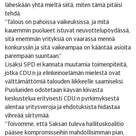
läheskään yhtä mieltä siitä, miten tämä pitäisi
tehdä.
”Talous on pahoissa vaikeuksissa, ja mitä
kauemmin puolueet istuvat neuvottelupöydässä,
sitä enemmän yrityksiä on vaarassa mennä
konkurssiin ja sitä vaikeampaa on kääntää asioita
parempaan suuntaan.”
Lisäksi SPD ei kannata muutamia toimenpiteitä,
jotka CDU:n ja elinkeinoelämän mielestä ovat
välttämättömiä talouden liikkeelle saamiseksi.
Puolueiden odotetaan käyvän kiivasta
keskustelua erityisesti CDU:n pyrkimyksestä
alentaa yritysveroja ja ehdotuksista hidastaa
vihreää siirtymää.
”Toivomme, että Saksan tuleva hallituskoalitio
pääsee kompromisseihin mahdollisimman pian,