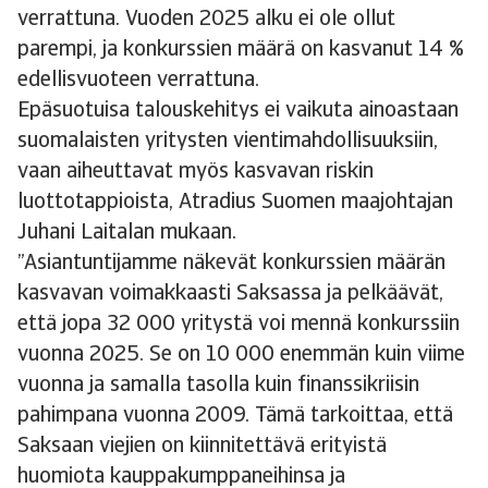
verrattuna. Vuoden 2025 alku ei ole ollut
parempi, ja konkurssien määrä on kasvanut 14 %
edellisvuoteen verrattuna.
Epäsuotuisa talouskehitys ei vaikuta ainoastaan
suomalaisten yritysten vientimahdollisuuksiin,
vaan aiheuttavat myös kasvavan riskin
luottotappioista, Atradius Suomen maajohtajan
Juhani Laitalan mukaan.
”Asiantuntijamme näkevät konkurssien määrän
kasvavan voimakkaasti Saksassa ja pelkäävät,
että jopa 32 000 yritystä voi mennä konkurssiin
vuonna 2025. Se on 10 000 enemmän kuin viime
vuonna ja samalla tasolla kuin finanssikriisin
pahimpana vuonna 2009. Tämä tarkoittaa, että
Saksaan viejien on kiinnitettävä erityistä
huomiota kauppakumppaneihinsa ja