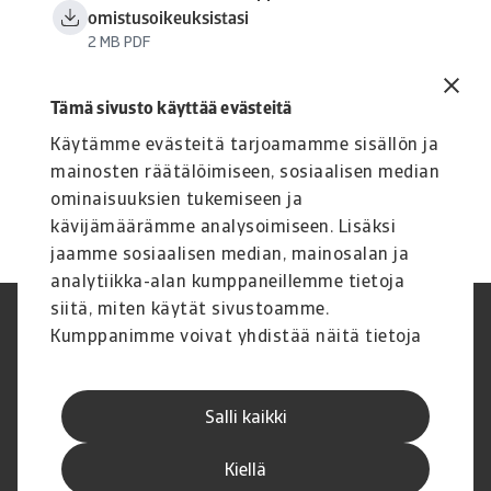
omistusoikeuksistasi
2 MB PDF
Tämä sivusto käyttää evästeitä
Käytämme evästeitä tarjoamamme sisällön ja
mainosten räätälöimiseen, sosiaalisen median
ominaisuuksien tukemiseen ja
kävijämäärämme analysoimiseen. Lisäksi
jaamme sosiaalisen median, mainosalan ja
analytiikka-alan kumppaneillemme tietoja
siitä, miten käytät sivustoamme.
Legal Notice
Tietosuojaseloste
Kumppanimme voivat yhdistää näitä tietoja
Tietoa evästeistä
Phishing and security
muihin tietoihin, joita olet antanut heille tai
Yritystiedot
Disclaimer
joita on kerätty, kun olet käyttänyt heidän
Toimintatila
GDPR
Salli kaikki
palvelujaan.
Whistleblowing
Palautteen antaminen
Uramahdollisuudet
Executive Brief
Kiellä