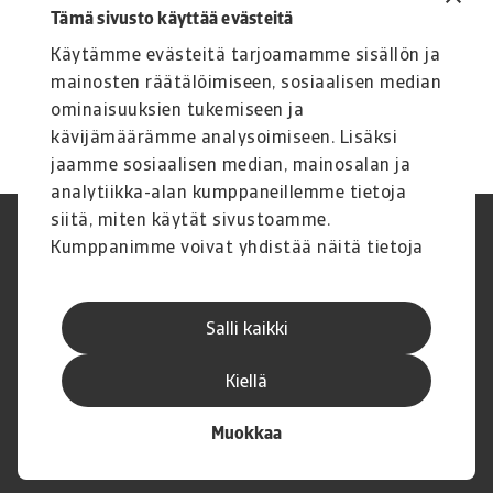
Onko meillä riittävä näkyvyys dataan, jotta
Tämä sivusto käyttää evästeitä
voimme reagoida nopeasti muutoksiin?
Käytämme evästeitä tarjoamamme sisällön ja
mainosten räätälöimiseen, sosiaalisen median
ominaisuuksien tukemiseen ja
kävijämäärämme analysoimiseen. Lisäksi
jaamme sosiaalisen median, mainosalan ja
analytiikka-alan kumppaneillemme tietoja
siitä, miten käytät sivustoamme.
Legal Notice
Tietosuojaseloste
Kumppanimme voivat yhdistää näitä tietoja
Tietoa evästeistä
Phishing and security
muihin tietoihin, joita olet antanut heille tai
Yritystiedot
Disclaimer
joita on kerätty, kun olet käyttänyt heidän
Toimintatila
GDPR
Salli kaikki
palvelujaan.
Whistleblowing
Palautteen antaminen
Uramahdollisuudet
Executive Brief
Kiellä
Muokkaa
© Atradius N.V. 2004 - 2026
A company of