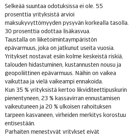
Selkeää suuntaa odotuksissa ei ole. 55
prosenttia yrityksistä arvioi
maksukyvyttömyyden pysyvän korkealla tasolla.
30 prosenttia odottaa lisäkasvua.
Taustalla on liiketoimintaympäristön
epävarmuus, joka on jatkunut useita vuosia.
Yritykset nostavat esiin kolme keskeistä riskiä,
talouden hidastuminen, kustannusten nousu ja
geopoliittinen epävarmuus. Näihin on vaikea
vaikuttaa ja vielä vaikeampi ennakoida.
Kun 35 % yrityksistä kertoo likviditeettipuskurin
pienentyneen, 23 % kassavirran ennustamisen
vaikeutuneen ja 20 % ulkoisen rahoituksen
tarpeen kasvaneen, virheiden merkitys korostuu
entisestään.
Parhaiten menestyvät yritykset eivät