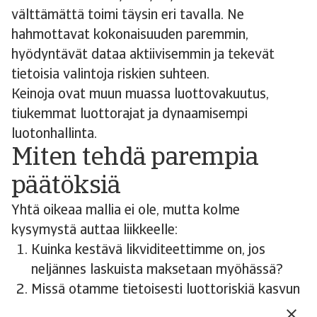
välttämättä toimi täysin eri tavalla. Ne
hahmottavat kokonaisuuden paremmin,
hyödyntävät dataa aktiivisemmin ja tekevät
tietoisia valintoja riskien suhteen.
Keinoja ovat muun muassa luottovakuutus,
tiukemmat luottorajat ja dynaamisempi
luotonhallinta.
Miten tehdä parempia
päätöksiä
Yhtä oikeaa mallia ei ole, mutta kolme
kysymystä auttaa liikkeelle:
Kuinka kestävä likviditeettimme on, jos
neljännes laskuista maksetaan myöhässä?
Missä otamme tietoisesti luottoriskiä kasvun
vuoksi, ja missä emme?